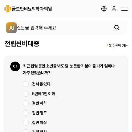
지점안내
골드만 채널
골드만 스토리
AI
전립선비대증
전립선 클리닉
*
복수 선택 가능
요로결석 클리닉
최근 한달 동안 소변을 봐도 덜 눈 듯한 기분이 들 때가 얼마나
01
자주 있었습니까?
성병 클리닉
전혀 없었다
5번에 1번 이하
배뇨장애 클리닉
절반 이하
절반 정도
남성 클리닉
절반 이상
여성 클리닉