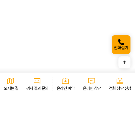
이름
*
연락처
*
희망 연락 시간
*
문의 내용을 적어 주세요. (100자 제한)
*
전화걸기
개인정보 수집 · 이용 동의
자세히보기
오시는 길
검사 결과 문의
온라인 예약
온라인 상담
전화 상담 신청
AI CURATION
골드만은 AI 큐레이션 서비스를 통해 필요한 정보를 빠르게 안내하고 있습니다