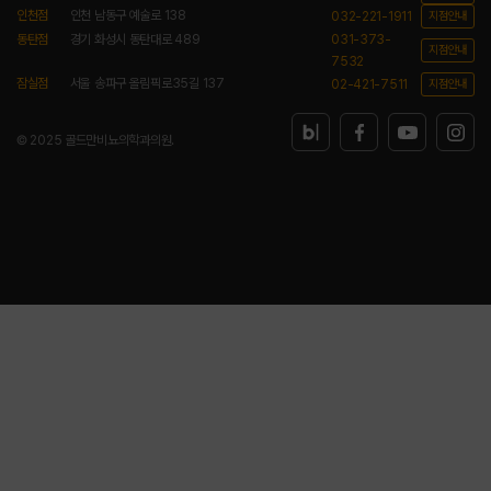
인천점
인천 남동구 예술로 138
032-221-1911
지점안내
동탄점
경기 화성시 동탄대로 489
031-373-
지점안내
7532
잠실점
서울 송파구 올림픽로35길 137
02-421-7511
지점안내
© 2025 골드만비뇨의학과의원.