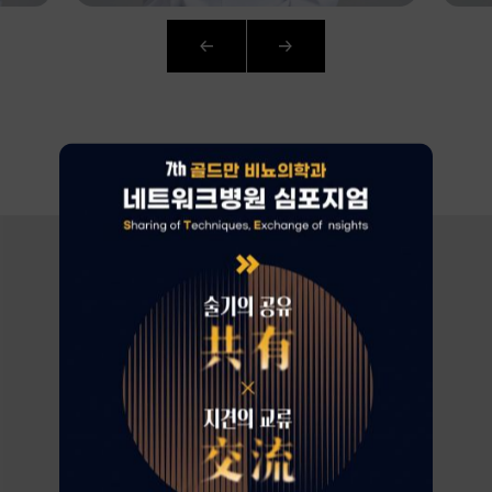
AI
CURATION
환자가 증명하는
로그인
골드만의 차이
회원가입
아이디 · 비밀번호 찾기