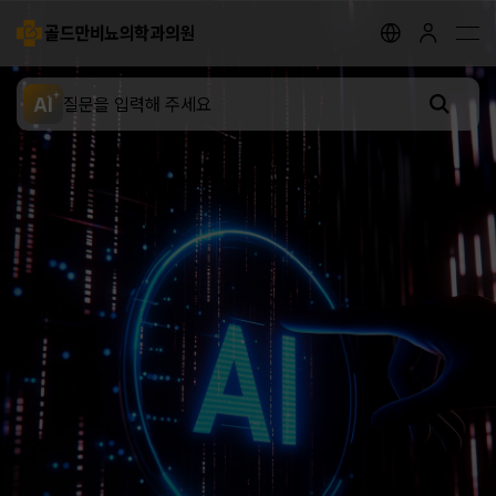
골드만비뇨의학과의원
지점안내
골드만 채널
골드만 스토리
AI
전립선 클리닉
요로결석 클리닉
성병 클리닉
배뇨장애 클리닉
남성 클리닉
여성 클리닉