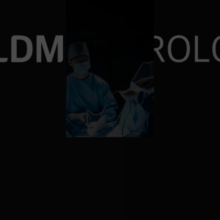
재발률 0%에 도전
10,000건 이상의 요로결
비대증수술 6000례 돌파