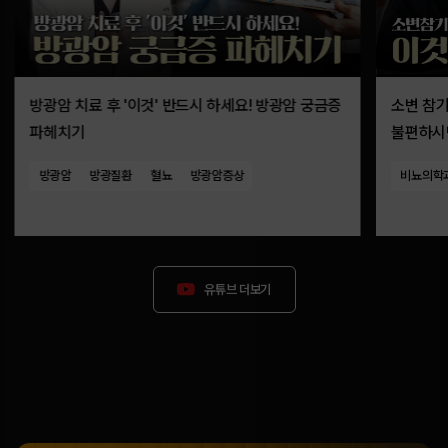
방광암 치료 후 '이것' 반드시 하세요! 방광암 궁금증
소변 참
파헤치기
불편하시면
야간뇨)
방광암
방광질환
혈뇨
방광암증상
비뇨의학
유튜브 더보기