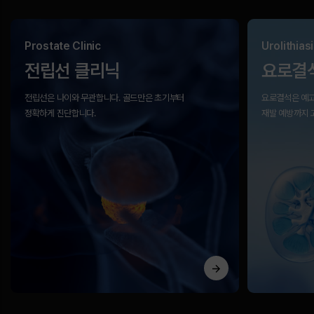
Prostate Clinic
Urolithiasi
전립선 클리닉
요로결
전립선은 나이와 무관합니다.
골드만은 초기부터
요로결석은 예고
정확하게 진단합니다.
재발 예방까지 