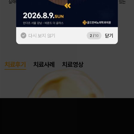
실력이 만든 수많은 후기 중 이용자의 관심사를 분석해
AI가 가장 의미 있는
후기를 보여드립니다.
네이버로 시작하기
# 요로결석
카카오톡으로 시작하기
다시 보지 않기
닫기
3
/
10
치료후기
치료사례
치료영상