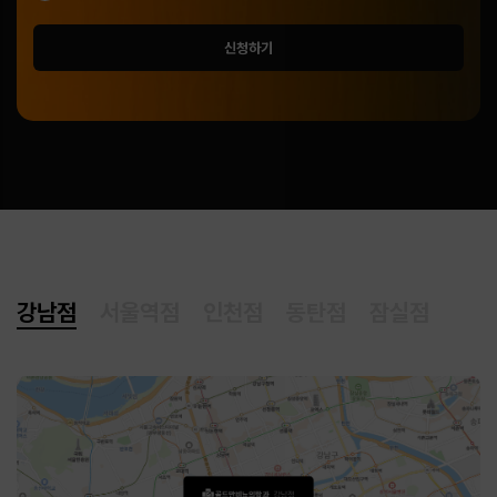
신청하기
강남점
서울역점
인천점
동탄점
잠실점