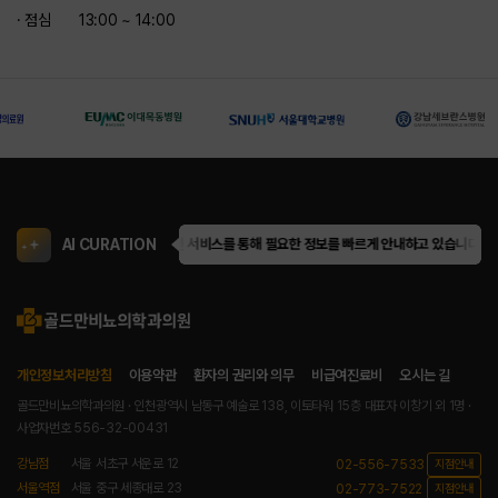
· 점심
13:00 ~ 14:00
AI CURATION
골드만은 AI 큐레이션 서비스를 통해 필요한 정보를 빠르게 안내하고 있습니다.
골드
개인정보처리방침
이용약관
환자의 권리와 의무
비급여진료비
오시는 길
골드만비뇨의학과의원 · 인천광역시 남동구 예술로 138, 이토타워 15층
대표자 이창기 외 1명 ·
사업자번호 556-32-00431
강남점
서울 서초구 서운로 12
02-556-7533
지점안내
서울역점
서울 중구 세종대로 23
02-773-7522
지점안내