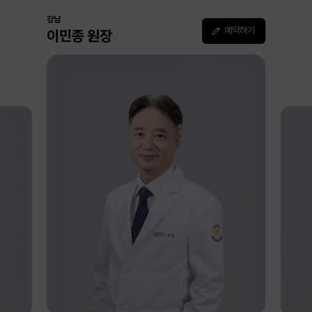
강남
강남
조정호 원장
예약하기
이민종 원장