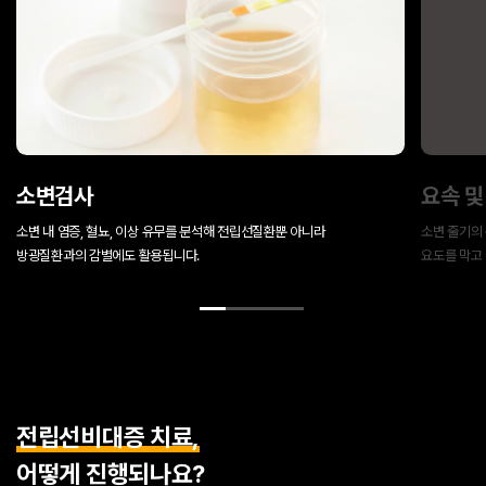
소변검사
요속 및
소변 내 염증, 혈뇨, 이상 유무를 분석해
전립선질환뿐 아니라
소변 줄기의 
방광질환과의 감별에도 활용됩니다.
요도를 막고
전립선비대증 치료,
어떻게 진행되나요?