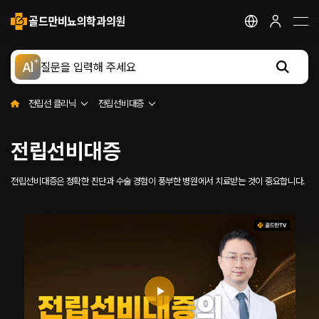
지점안내
골드만 채널
골드만 스토리
AI
전립선 클리닉
전립선 클리닉
전립선비대증
전립선비대증
전립선비대증
전립선비대증 수술
전립선비대증은 정확한 진단과 수술 경험이 풍부한 병원에서 치료받는 것이 중요합니다.
홀렙수술
아쿠아블레이션 수술
리줌수술
아이틴드
유로리프트
재수술 클리닉