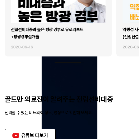
전립선비대증과 높은 방광 경부로 유로리프트
역행성 사
+방광경부절개술
(전립선결
2020-06-16
2020-06
골드만 의료진이 알려주는 전립선비대증
신뢰할 수 있는 비뇨의학 정보, 영상으로 확인해 보세요.
유튜브 더보기