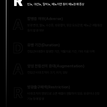
R
빈뇨, 야간뇨, 절박뇨, 배뇨지연 등의 배뇨장애 증상
A
합병증 여부(Adverse)
방광 변성, 혈뇨, 수신증, 방광결석, 잦은 요도감염, 배뇨근 과활동성
등의 발생 여부
D
유병 기간(Duration)
전립선비대증이 발생한 기간, 약물치료 기간, 기타 치료 이력
A
양성 전립선의 증대(Augmentation)
전립선 비대 조직의 크기, 위치, 양상
R
방광출구폐색(Restriction)
비대 조직의 영향으로 소변 배출이 원활하지 않음. 방광이나 신장
기능 장애 발생