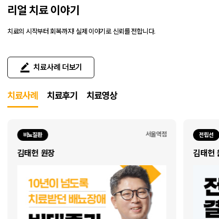
리얼 치료 이야기
치료의 시작부터 회복까지! 실제 이야기로 신뢰를 전합니다.
치료사례 더보기
치료사례
치료후기
치료영상
서울역점
비뇨질환
전립선
김태헌 원장
김태헌 