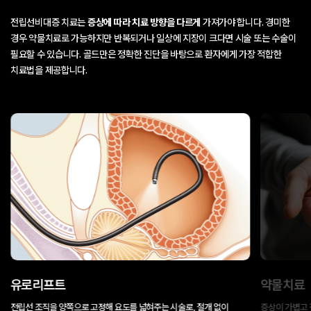
로그인
전립선비대증 치료는
증상에 따라 치료 방향을 다르게
가져가야 합니다.
경미한
경우 약물치료로 가능하지만 반복되거나 일상에 지장이 크다면 시술 또는 수술이
회원가입
아이디 · 비밀번호 찾기
필요할 수 있습니다.
골드만은 정확한 진단을 바탕으로 환자에게 가장 적합한
치료법을 제공합니다.
네이버로 시작하기
카카오톡으로 시작하기
유로리프트
약물치료
전립선 조직을 양쪽으로 고정해 요도를 넓혀주는 시술로, 절개 없이
증상이 가볍고 