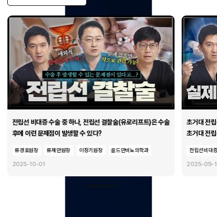
전립선 비대증 수술 중 하나, 전립선 결찰술(유로리프트)은 수술
초거대 전립
후에 이런 문제점이 발생할 수 있다?
류경호원장
류제만원장
이창기원장
골드만비뇨의학과
전립선비대
2025-10-01
2025-09-1