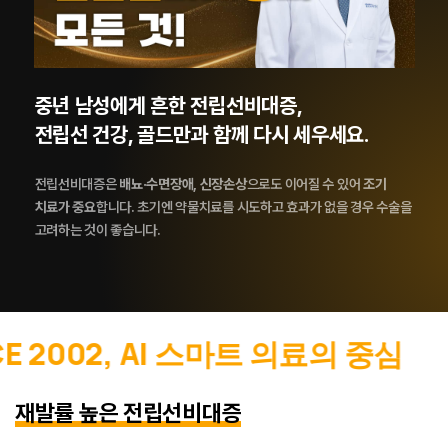
전립선염
전립선암
MR퓨전 조직검사
중년 남성에게 흔한 전립선비대증,
전립선 건강, 골드만과 함께 다시 세우세요.
요로결석 클리닉
전립선비대증은
배뇨·수면장애, 신장손상
으로도 이어질 수 있어
조기
치료가 중요
합니다.
초기엔 약물치료를 시도하고 효과가 없을 경우 수술을
성병 클리닉
고려하는 것이 좋습니다.
배뇨장애 클리닉
02, AI 스마트 의료의 중심
SINC
남성 클리닉
재발률 높은 전립선비대증
여성 클리닉