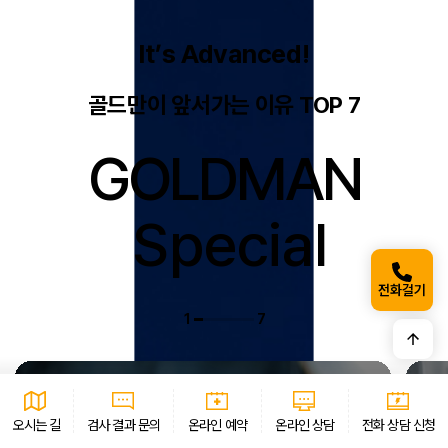
It’s Advanced!
골드만이 앞서가는 이유 TOP 7
지점선택
*
GOLDMAN
이름
*
연락처
*
Special
희망 연락 시간
*
문의 내용을 적어 주세요. (100자 제한)
*
전화걸기
1
7
개인정보 수집 · 이용 동의
자세히보기
1
2
오시는 길
검사 결과 문의
온라인 예약
온라인 상담
전화 상담 신청