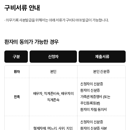
구비서류 안내
고객센터
· 의무기록 사본발급을 위해서는 아래 서류가 구비되어야 발급이 가능합니다.
온라인 상담
온라인 예약
환자의 동의가 가능한 경우
검사 결과 문의
구분
신청자
제출서류
지식인상담
공지사항
본인
본인 신분증
환자
제증명발급
신청자의 신분증
환자의 신분증
비급여항목
배우자, 직계존비속, 배우자의
가족관계증명서 (또는
친족
직계존속
지점안내(진료안내)
주민등록등본)
환자의 자필 동의서
자가진단
신청자의 신분증
형제자매, 며느리, 사위, 지인,
환자의 신분증 사본