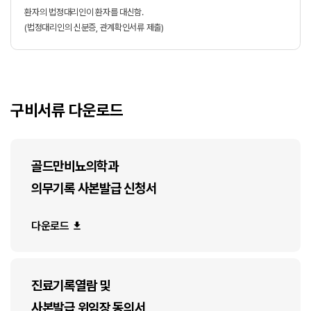
환자의 법정대리인이 환자를 대신함.
로그인
(법정대리인의 신분증, 관계확인서류 제출)
회원가입
아이디 · 비밀번호 찾기
네이버로 시작하기
구비서류 다운로드
카카오톡으로 시작하기
골드만비뇨의학과
의무기록 사본발급 신청서
다운로드
진료기록열람 및
사본발급 위임장 동의서