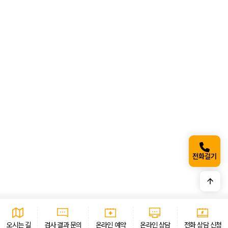
지점선택
*
이름
*
연락처
*
희망 연락 시간
*
문의 내용을 적어 주세요. (100자 제한)
*
전화걸기
개인정보 수집 · 이용 동의
자세히보기
오시는 길
검사 결과 문의
온라인 예약
온라인 상담
전화 상담 신청