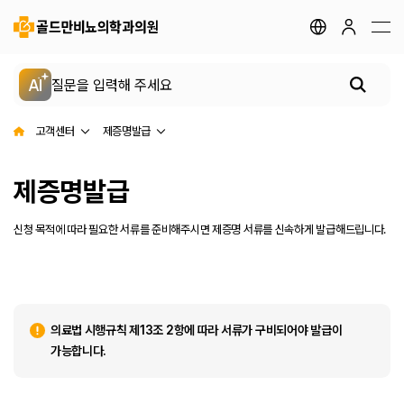
지점안내
골드만 채널
골드만 스토리
AI
전립선 클리닉
고객센터
제증명발급
제증명발급
요로결석 클리닉
신청 목적에 따라 필요한 서류를 준비해주시면 제증명 서류를 신속하게 발급해드립니다.
성병 클리닉
배뇨장애 클리닉
의료법 시행규칙 제13조 2항에 따라 서류가 구비되어야 발급이
남성 클리닉
가능합니다.
여성 클리닉