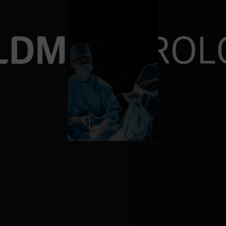
재발률 0%에 도전
10,000건 이상의 요로결
비대증수술 6000례 돌파