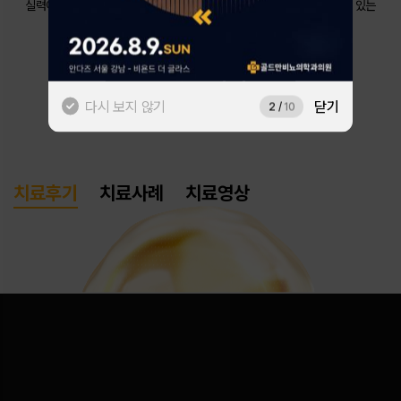
실력이 만든 수많은 후기 중 이용자의 관심사를 분석해
AI가 가장 의미 있는
후기를 보여드립니다.
네이버로 시작하기
# 요로결석
카카오톡으로 시작하기
다시 보지 않기
닫기
3
/
10
치료후기
치료사례
치료영상