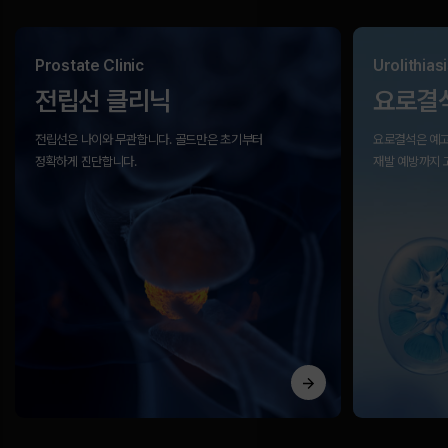
Prostate Clinic
Urolithiasi
전립선 클리닉
요로결
전립선은 나이와 무관합니다.
골드만은 초기부터
요로결석은 예고
정확하게 진단합니다.
재발 예방까지 