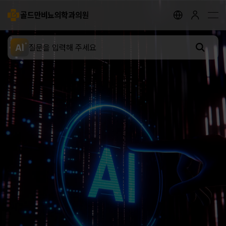
골드만비뇨의학과의원
지점안내
골드만 채널
골드만 스토리
AI
전립선 클리닉
요로결석 클리닉
성병 클리닉
배뇨장애 클리닉
남성 클리닉
여성 클리닉