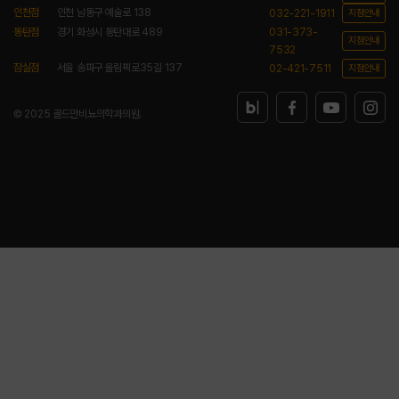
인천점
인천 남동구 예술로 138
032-221-1911
지점안내
동탄점
경기 화성시 동탄대로 489
031-373-
지점안내
7532
잠실점
서울 송파구 올림픽로35길 137
02-421-7511
지점안내
© 2025 골드만비뇨의학과의원.