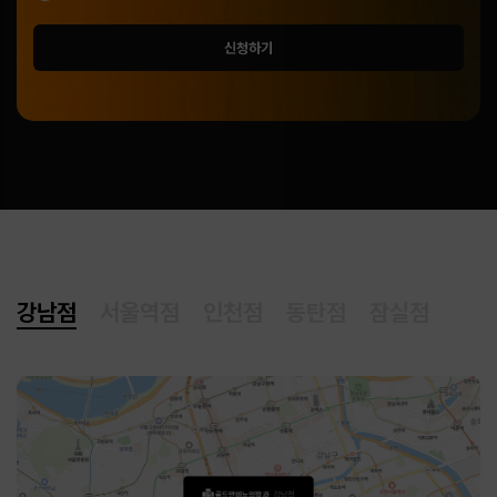
신청하기
강남점
서울역점
인천점
동탄점
잠실점