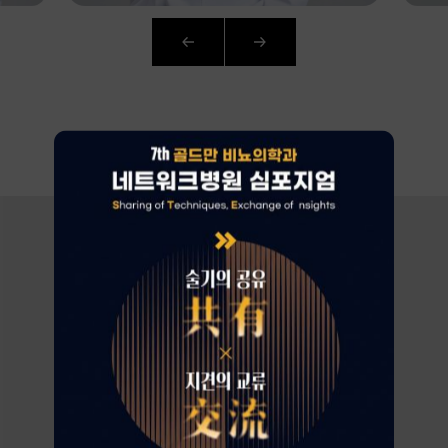
AI
CURATION
환자가 증명하는
로그인
골드만의 차이
회원가입
아이디 · 비밀번호 찾기