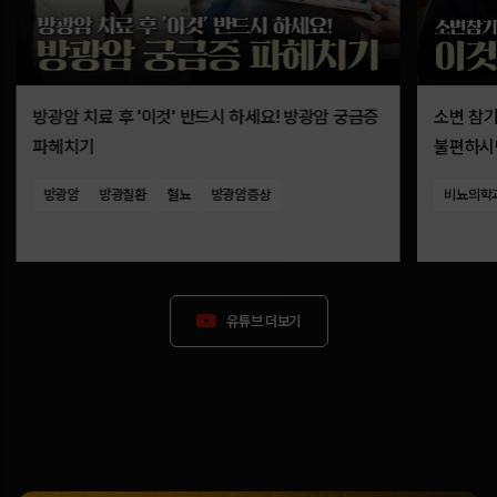
방광암 치료 후 '이것' 반드시 하세요! 방광암 궁금증
소변 참
파헤치기
불편하시면
야간뇨)
방광암
방광질환
혈뇨
방광암증상
비뇨의학
유튜브 더보기