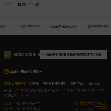
· 점심
13:00 ~ 14:00
AI CURATION
골드만은 AI 큐레이션 서비스를 통해 필요한 정보를 빠르게 안내하고 있습니다.
골드만
개인정보처리방침
이용약관
환자의 권리와 의무
비급여진료비
오시는 길
골드만비뇨의학과의원 · 인천광역시 남동구 예술로 138, 이토타워 15층
대표자 이창기 외 1명 ·
사업자번호 556-32-00431
강남점
서울 서초구 서운로 12
02-556-7533
지점안내
서울역점
서울 중구 세종대로 23
02-773-7522
지점안내