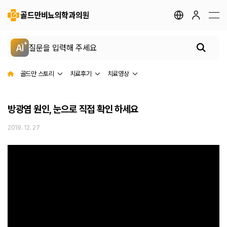
지점안내
골드만 채널
골드만 스토리
AI
전립선 클리닉
골드만 스토리
치료후기
치료영상
요로결석 클리닉
방광염 원인, 눈으로 직접 확인 하세요
2019. 12. 27
성병 클리닉
배뇨장애 클리닉
남성 클리닉
여성 클리닉