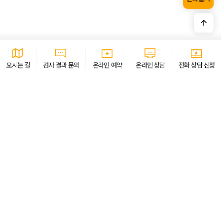
개인정보 수집 · 이용 동의
자세히보기
오시는 길
검사 결과 문의
온라인 예약
온라인 상담
전화 상담 신청
AI CURATION
골드만은 AI 큐레이션 서비스를 통해 필요한 정보를 빠르게 안내하고 있습니
개인정보처리방침
이용약관
환자의 권리와 의무
비급여진료비
오시는 길
골드만비뇨의학과의원 · 인천광역시 남동구 예술로 138, 이토타워 15층
대표자 이창기 외 1명 ·
사업자번호 556-32-00431
강남점
서울 서초구 서운로 12
02-556-7533
지점안내