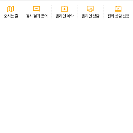
오시는 길
검사 결과 문의
온라인 예약
온라인 상담
전화 상담 신청
AI CURATION
골드만은 AI 큐레이션 서비스를 통해 필요한 정보를 빠르게 안내하고 있습니다
개인정보처리방침
이용약관
환자의 권리와 의무
비급여진료비
오시는 길
골드만비뇨의학과의원 · 인천광역시 남동구 예술로 138, 이토타워 15층
대표자 이창기 외 1명 ·
사업자번호 556-32-00431
강남점
서울 서초구 서운로 12
02-556-7533
지점안내
서울역점
서울 중구 세종대로 23
02-773-7522
지점안내
인천점
인천 남동구 예술로 138
032-221-1911
지점안내
동탄점
경기 화성시 동탄대로 489
031-373-
지점안내
7532