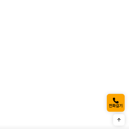
지점선택
*
이름
*
연락처
*
희망 연락 시간
*
문의 내용을 적어 주세요. (100자 제한)
*
전화걸기
개인정보 수집 · 이용 동의
자세히보기