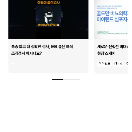
통증 없고 더 정확한 검사, MR 퓨전 표적
새로운 전립선 비대증 치
조직검사 아시나요?
현장 스케치
아이틴드
iTind
전립선