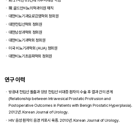
前 21사단 63연대 의무지대장 역임
現 골드만비뇨의학과의원 재직
대한비뇨기과요로감염학회 정회원
대한전립선학회 정회원
대한남성과학회 정회원
대한비뇨기과학회 정회원
미국 비뇨기과학회 (AUA) 정회원
대한비뇨기초음파학회 정회원
연구 이력
로그인
방광내 전립선 돌출과 양성 전립선 비대증 환자의 수술 후 결과 간의 관계
(Relationship between Intravesical Prostatic Protrusion and
회원가입
아이디 · 비밀번호 찾기
Postoperative Outcomes in Patients with Benign Prostatic Hyperplasia).
2012년. Korean Journal of Urology.
네이버로 시작하기
HIV 음성 환자의 음경 카포시 육종. 2010년. Korean Journal of Urology.
카카오톡으로 시작하기