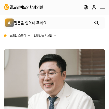
지점안내
골드만 채널
골드만 스토리
AI
골드만의 특별함
골드만 스토리
인정받는 의료진
골드만 히스토리
인정받는 의료진
최첨단 장비
치료후기
언론보도
유튜브 <비정상토크>
전립선 클리닉