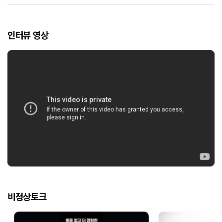
인터뷰 영상
비정상토크