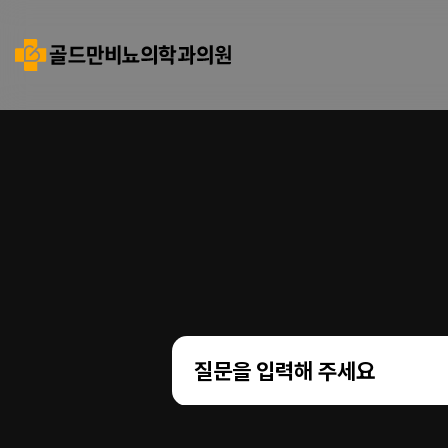
골드만비뇨의학과의원