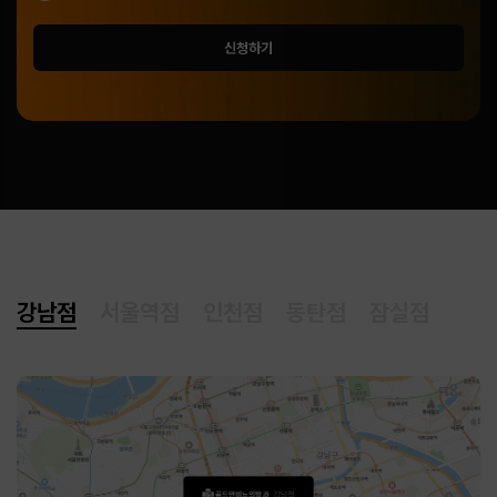
신청하기
강남점
서울역점
인천점
동탄점
잠실점