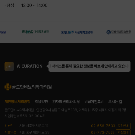
· 점심
13:00 ~ 14:00
AI CURATION
골드만은 AI 큐레이션 서비스를 통해 필요한 정보를 빠르게 안내하고 있습니다.
골
개인정보처리방침
이용약관
환자의 권리와 의무
비급여진료비
오시는 길
골드만비뇨의학과의원 · 인천광역시 남동구 예술로 138, 이토타워 15층
대표자 이창기 외 1명 ·
사업자번호 556-32-00431
강남점
서울 서초구 서운로 12
02-556-7533
지점안내
서울역점
서울 중구 세종대로 23
02-773-7522
지점안내