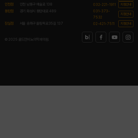
인천점
인천 남동구 예술로 138
032-221-1911
지점안내
동탄점
경기 화성시 동탄대로 489
031-373-
지점안내
7532
잠실점
서울 송파구 올림픽로35길 137
02-421-7511
지점안내
© 2025 골드만비뇨의학과의원.