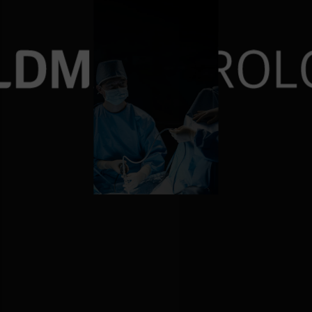
재발률 0%에 도전
10,000건 이상의 요로결
비대증수술 6000례 돌파