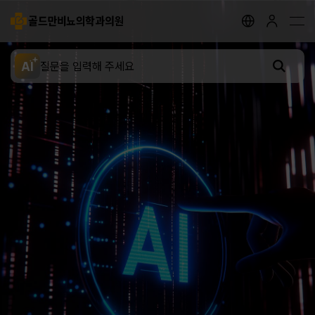
골드만비뇨의학과의원
지점안내
골드만 채널
골드만 스토리
AI
전립선 클리닉
요로결석 클리닉
성병 클리닉
배뇨장애 클리닉
남성 클리닉
여성 클리닉