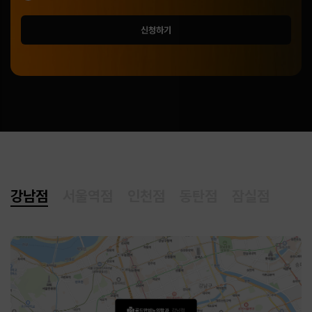
신청하기
강남점
서울역점
인천점
동탄점
잠실점