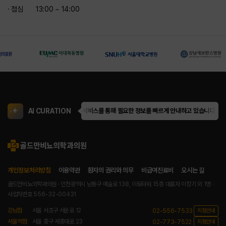
· 점심
13:00 ~ 14:00
AI CURATION
골드만은 AI 큐레이션 서비스를 통해 필요한 정보를 빠르게 안내하고 있습니다.
골드
개인정보처리방침
이용약관
환자의 권리와 의무
비급여진료비
오시는 길
골드만비뇨의학과의원 · 인천광역시 남동구 예술로 138, 이토타워 15층
대표자 이창기 외 1명 ·
사업자번호 556-32-00431
강남점
서울 서초구 서운로 12
02-556-7533
지점안내
서울역점
서울 중구 세종대로 23
02-773-7522
지점안내