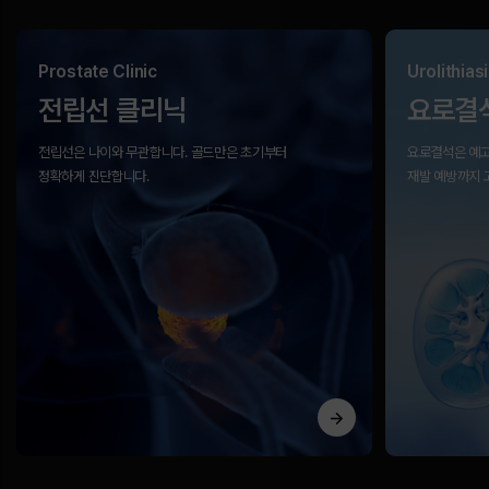
Prostate Clinic
Urolithiasi
전립선 클리닉
요로결
전립선은 나이와 무관합니다.
골드만은 초기부터
요로결석은 예고
정확하게 진단합니다.
재발 예방까지 