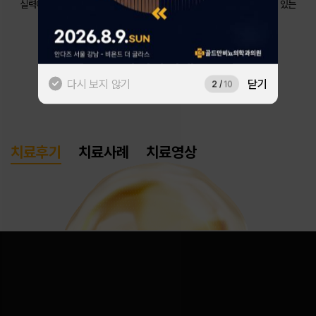
실력이 만든 수많은 후기 중 이용자의 관심사를 분석해
AI가 가장 의미 있는
후기를 보여드립니다.
네이버로 시작하기
# 전립선비대증
카카오톡으로 시작하기
다시 보지 않기
닫기
2
/
10
치료후기
치료사례
치료영상