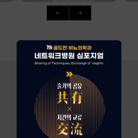
AI
CURATION
환자가 증명하는
로그인
골드만의 차이
회원가입
아이디 · 비밀번호 찾기