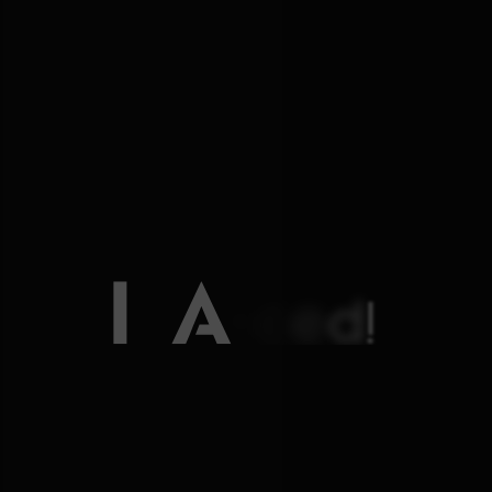
It’s Advanced!
AI와 함께 더 앞선 의료,
골드만 비뇨의학과는 정밀치료에 AI기술을
더해 스마트 의료를 완성했습니다.