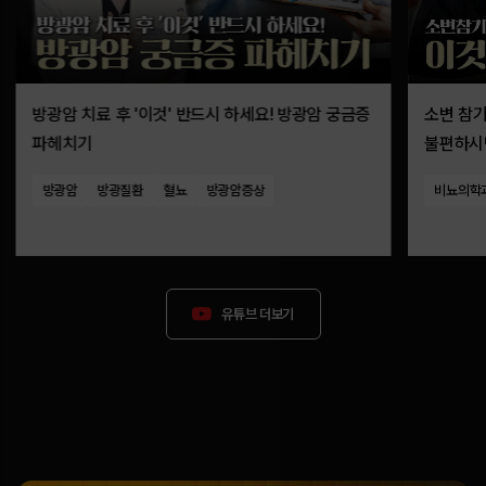
방광암 치료 후 '이것' 반드시 하세요! 방광암 궁금증
소변 참
파헤치기
불편하시면
야간뇨)
방광암
방광질환
혈뇨
방광암증상
비뇨의학
유튜브 더보기