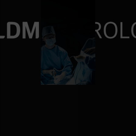
재발률 0%에 도전
10,000건 이상의 요로결
비대증수술 6000례 돌파