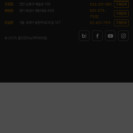
인천점
인천 남동구 예술로 138
032-221-1911
지점안내
동탄점
경기 화성시 동탄대로 489
031-373-
지점안내
7532
잠실점
서울 송파구 올림픽로35길 137
02-421-7511
지점안내
© 2025 골드만비뇨의학과의원.