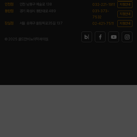
인천점
인천 남동구 예술로 138
032-221-1911
지점안내
동탄점
경기 화성시 동탄대로 489
031-373-
지점안내
7532
잠실점
서울 송파구 올림픽로35길 137
02-421-7511
지점안내
© 2025 골드만비뇨의학과의원.