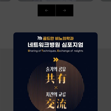
AI
CURATION
환자가 증명하는
로그인
골드만의 차이
회원가입
아이디 · 비밀번호 찾기