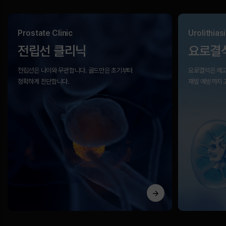
Prostate Clinic
Urolithiasi
전립선 클리닉
요로결
전립선은 나이와 무관합니다.
골드만은 초기부터
요로결석은 예고
정확하게 진단합니다.
재발 예방까지 