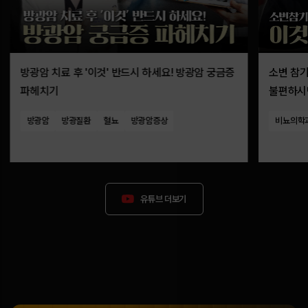
방광암 치료 후 '이것' 반드시 하세요! 방광암 궁금증
소변 참
파헤치기
불편하시면
야간뇨)
방광암
방광질환
혈뇨
방광암증상
비뇨의학
유튜브 더보기