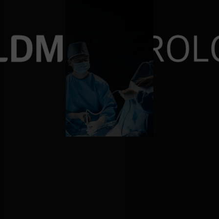
재발률 0%에 도전
10,000건 이상의 요로결
비대증수술 6000례 돌파