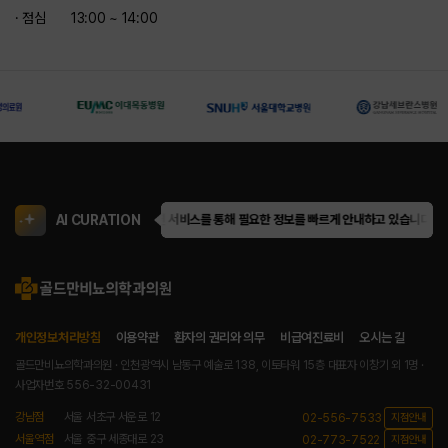
· 점심
13:00 ~ 14:00
AI CURATION
골드만은 AI 큐레이션 서비스를 통해 필요한 정보를 빠르게 안내하고 있습니다.
골드
개인정보처리방침
이용약관
환자의 권리와 의무
비급여진료비
오시는 길
골드만비뇨의학과의원 · 인천광역시 남동구 예술로 138, 이토타워 15층
대표자 이창기 외 1명 ·
사업자번호 556-32-00431
강남점
서울 서초구 서운로 12
02-556-7533
지점안내
서울역점
서울 중구 세종대로 23
02-773-7522
지점안내