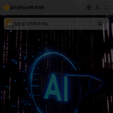
골드만비뇨의학과의원
지점안내
골드만 채널
골드만 스토리
AI
전립선 클리닉
요로결석 클리닉
성병 클리닉
배뇨장애 클리닉
남성 클리닉
여성 클리닉