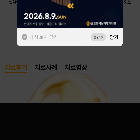
실력이 만든 수많은 후기 중 이용자의 관심사를 분석해
AI가 가장 의미 있는
후기를 보여드립니다.
네이버로 시작하기
# 전립선비대증수술
카카오톡으로 시작하기
다시 보지 않기
닫기
2
/
10
치료후기
치료사례
치료영상