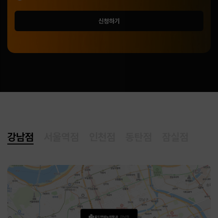
신청하기
강남점
서울역점
인천점
동탄점
잠실점