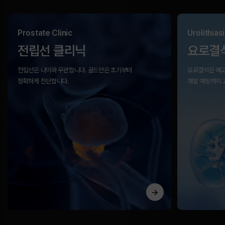
Prostate Clinic
Urolithiasi
전립선 클리닉
요로결
전립선은 나이와 무관합니다.
골드만은 초기부터
요로결석은 예고
정확하게 진단합니다.
재발 예방까지 