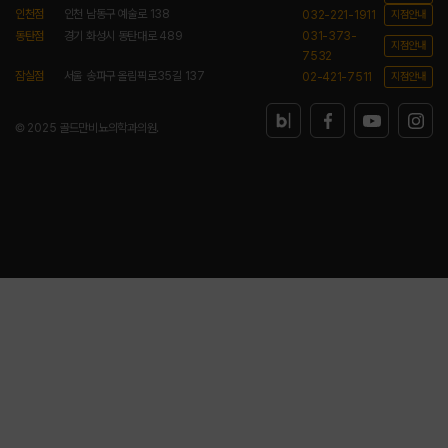
인천점
인천 남동구 예술로 138
032-221-1911
지점안내
동탄점
경기 화성시 동탄대로 489
031-373-
지점안내
7532
잠실점
서울 송파구 올림픽로35길 137
02-421-7511
지점안내
© 2025 골드만비뇨의학과의원.