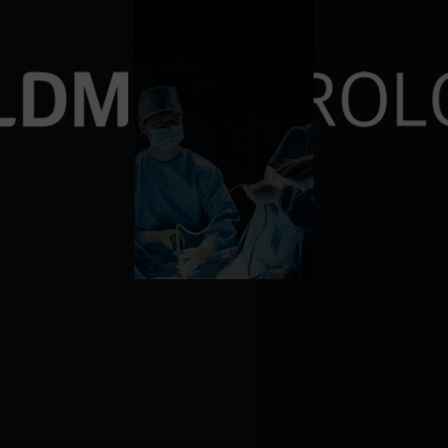
재발률 0%에 도전
10,000건 이상의 요로결
비대증수술 6000례 돌파