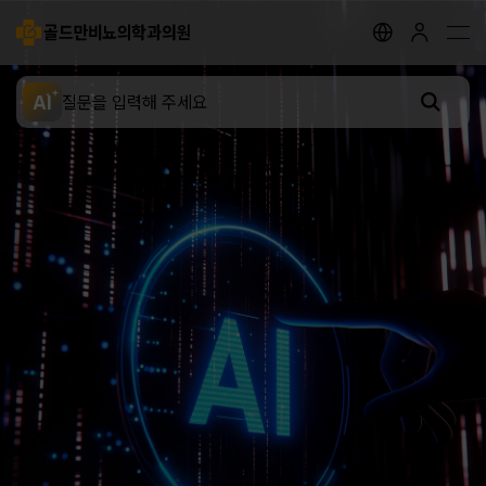
골드만비뇨의학과의원
지점안내
골드만 채널
골드만 스토리
AI
전립선 클리닉
요로결석 클리닉
성병 클리닉
배뇨장애 클리닉
남성 클리닉
여성 클리닉