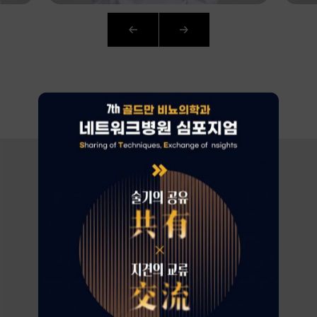
AI
CURATION
환자가 증명하는
로그인
골드만의 차이
회원가입
아이디 · 비밀번호 찾기