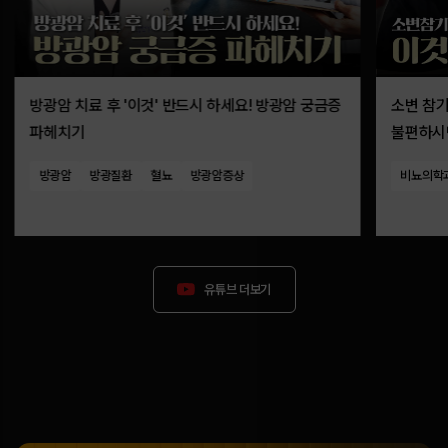
방광암 치료 후 '이것' 반드시 하세요! 방광암 궁금증
소변 참
파헤치기
불편하시면
야간뇨)
방광암
방광질환
혈뇨
방광암증상
비뇨의학
유튜브 더보기