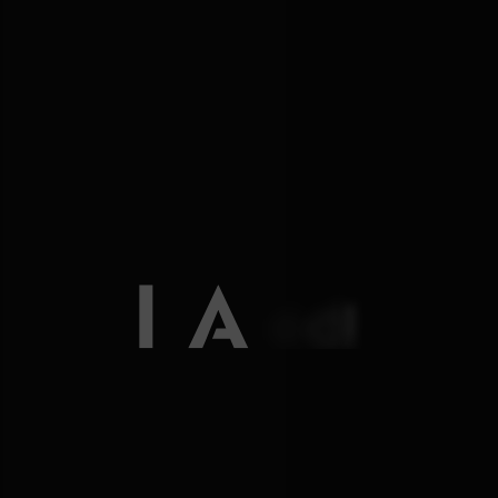
It’s Advanced!
AI와 함께 더 앞선 의료,
골드만 비뇨의학과는 정밀치료에 AI기술을
더해 스마트 의료를 완성했습니다.